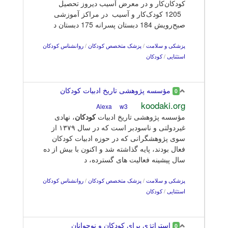
کودکان‌کار و در معرض آسیب دیروز تحصیل
1205 کودک‌کار و آسیب در مراکز آموزشی
صبح‌رویش 184 دبستان پسرانه 175 دبستان د
پزشکی و سلامت
/
پزشک متخصص کودکان
/
روانشناس کودکان
استثنایی
/
کودکان
مؤسسه پژوهشی تاریخ ادبیات کودکان
0
koodaki.org
w3
Alexa
مؤسسه پژوهشی تاريخ ادبيات
کودکان
، نهادی
غيردولتی و ناسودبر است که در سال ۱۳۷۹ از
سوی پژوهشگرانی که در حوزه ادبیات کودکان
فعال بودند، پايه گذاشته شد و اکنون با بیش از ده
سال پیشینه فعالیت های گسترده، د
پزشکی و سلامت
/
پزشک متخصص کودکان
/
روانشناس کودکان
استثنایی
/
کودکان
استراتژی برای کودکان و نوجوانان
0