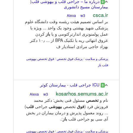
درباره ما – جراحی قلب و بیهوشی قلب|
0
بیمارسنان مسیح دانشوری
csca.ir
w3
Alexa
بر اساس تصمیم هیئت ریئسه وقت دانشگاه علوم
پزشکی شهید بهشتی وجود یک واحد ... ویژه با
عمل پولمنونری اندارترکتومی و یا
باز
کردن
عروق انتهائی ریه با تکنیک BPA از ... ۱۰٫ دکتر
بهزاد حاجی مرادی استادیار ف
پزشکی و سلامت
/
پزشک فوق تخصص
/
فوق تخصص بیهوشی
قلب باز
ICU جراحی قلب - بیمارستان کوثر
0
kosarhos.semums.ac.ir
w3
Alexa
نام و
تخصص
مسئول فنی بخش: دکتر محمد
فروزش فرد (
فوق
تخصص
بیهوشی
جراحی
قلب
)
... روند معمول پذیرش و درمان بیماران در بخش
آی سی یو جراحی قلب
باز
:.
پزشکی و سلامت
/
پزشک فوق تخصص
/
فوق تخصص بیهوشی