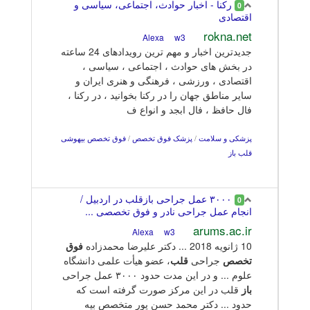
رکنا - اخبار حوادث، اجتماعی، سیاسی و
0
اقتصادی
rokna.net
w3
Alexa
جدیدترین اخبار و مهم ترین رویدادهای 24 ساعته
در بخش های حوادث ، اجتماعی ، سیاسی ،
اقتصادی ، ورزشی ، فرهنگی و هنری ایران و
سایر مناطق جهان را در رکنا بخوانید ، در رکنا ،
فال حافظ ، فال ابجد و انواع ف
پزشکی و سلامت
/
پزشک فوق تخصص
/
فوق تخصص بیهوشی
قلب باز
۳۰۰۰ عمل جراحی بازقلب در اردبیل /
0
انجام عمل جراحی نادر و فوق تخصصی ...
arums.ac.ir
w3
Alexa
10 ژانويه 2018 ... دکتر علیرضا محمدزاده
فوق
تخصص
جراحی
قلب
، عضو هیأت علمی دانشگاه
علوم ... و در این مدت حدود ۳۰۰۰ عمل جراحی
باز
قلب در این مرکز صورت گرفته است که
حدود ... دکتر محمد حسن پور متخصص بیه