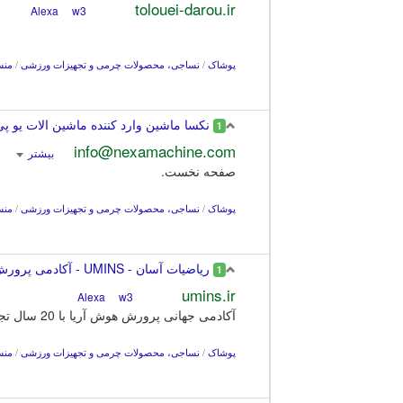
tolouei-darou.ir
w3
Alexa
پوشاک
/
نساجی، محصولات چرمی و تجهيزات ورزشی
/
منس
نکسا ماشین وارد کننده ماشین الات یو پی وی سی و آ
1
info@nexamachine.com
بیشتر
صفحه نخست.
پوشاک
/
نساجی، محصولات چرمی و تجهيزات ورزشی
/
منس
ریاضیات آسان - UMINS - آکادمی پرورش هوش های چند گانه آریا
1
umins.ir
w3
Alexa
آکادمی جهانی پرورش هوش آریا با 20 سال تجربه در امر آموزش ریاضیات افتخار دارد در مسیر خدمت رسانی دانش آموزان ایران زمین گام موثری برداشته است.
پوشاک
/
نساجی، محصولات چرمی و تجهيزات ورزشی
/
منس