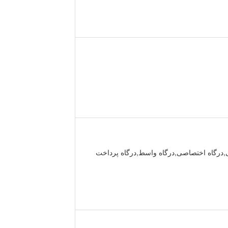
 ای,درگاه مستقیم,پرداخت موبایلی,درگاه اختصاصی,درگاه واسط,درگاه پرداخت