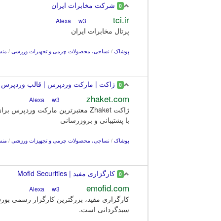
شرکت مخابرات ایران
0
tci.ir
w3
Alexa
پرتال مخابرات ایران
پوشاک
/
نساجی، محصولات چرمی و تجهيزات ورزشی
/
منس
ژاکت | مارکت وردپرس | قالب وردپرس 
0
zhaket.com
w3
Alexa
ژاکت Zhaket معتبرترین مارکت و
با پشتیبانی و بروزرسانی
پوشاک
/
نساجی، محصولات چرمی و تجهيزات ورزشی
/
منس
کارگزاری مفید | Mofid Securities
0
emofid.com
w3
Alexa
کارگزاری مفید، بزرگترین کارگزار رسمی بورس
سبدگردانی است.