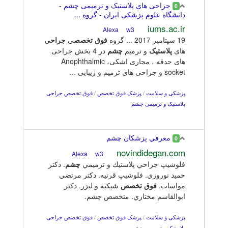
جراحی های پلاستیک و ترمیمی چشم -
0
دانشگاه علوم پزشکی ایران - گروه ...
iums.ac.ir
w3
Alexa
19 سپتامبر 2017 ... گروه
فوق
تخصص
ی
جراحی
های
پلاستیک
و ترمیم
چشم
در 4 بخش جراحی
های حدقه ، مجاری اشکی، Anophthalmic
socket و جراحی های ترمیم و زیبایی ...
پزشکی و سلامت
/
پزشک فوق تخصص
/
فوق تخصص جراحی
پلاستیک و ترمیمی چشم
معرفي پزشكان چشم
0
novindidegan.com
w3
Alexa
فلوشيپ جراحي پلاستيك و ترميمي
چشم
. دكتر
حميد نوروزي. فلوشيپ قرنيه. دكتر مرتضي
مواسات.
فوق
تخصص
شبكيه و ليزر. دكتر
ابوالقاسم مختاري. متخصص چشم.
پزشکی و سلامت
/
پزشک فوق تخصص
/
فوق تخصص جراحی
پلاستیک و ترمیمی چشم