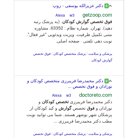
دکتر عزیزالله یوسفی - زوپ
0
getzoop.com
w3
Alexa
فوق
تخصص
گوارش
کودکان
. (به پزشک رتبه
دهید). تهران. شماره نظام : 63352. مشاوره
متنی تکمیل ظرفیت. ویزیت ویدئویی *غیر فعال*.
نوبت دهی تلفنی · صفحه اصلی.
پزشکی و سلامت
/
پزشک متخصص کودکان
/
فوق تخصص
گوارش کودکان
دکتر محمدرضا فریبرزی متخصص کودکان و
0
نوزادان و فوق تخصص ...
doctoreto.com
w3
Alexa
دکتر محمدرضا فریبرزی
تخصص
کودکان
و
نوزادان و
فوق
تخصص
گوارش
و کبد کودکان از
پزشکان شهر بوشهر هستند. شما می توانید نوبت
مطب دکتر محمدرضا فریبرزی ...
پزشکی و سلامت
/
پزشک متخصص کودکان
/
فوق تخصص