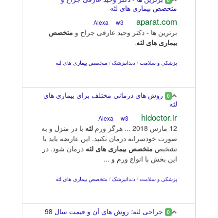
متخصص بیماری های لثه
aparat.com
w3
Alexa
برترین ها - دکتر وحید عارفی جراح و
متخصص
بیماری
های
لثه
.
پزشکی و سلامت
/
دندانپزشک
/
متخصص بیماری های لثه
روش های درمانی مختلف برای بیماری های
0
لثه
hidoctor.ir
w3
Alexa
12 مارس 2018 ... هرگز ورم
لثه
با در منزل و به
صورت خودسرانه درمان نکنید. این عارضه باید با
تشخیص
متخصص
بیماری
های لثه
درمان شود. در
این بخش با انواع ورم و ...
پزشکی و سلامت
/
دندانپزشک
/
متخصص بیماری های لثه
جراحی لثه؛ روش های آن و قیمت سال 98
0