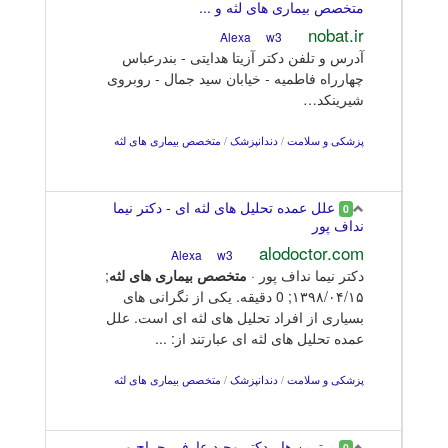
متخصص بیماری های لثه و ...
nobat.ir
w3
Alexa
آدرس و تلفن دکتر آزیتا هدایتی - بندرعباس
چهارراه فاطمیه - خیابان سید جمال - روبروی
شیرینکد…
پزشکی و سلامت
/
دندانپزشک
/
متخصص بیماری های لثه
علل عمده تحلیل های لثه ای - دکتر نیما
0
نداف پور
alodoctor.com
w3
Alexa
دکتر نیما نداف پور ·
متخصص
بیماری
های
لثه
;
۱۳۹۸/۰۴/۱۵; 0 دقیقه. یکى از نگرانى هاى
بسیاری از افراد تحلیل های لثه اى است. علل
عمده تحليل هاى لثه اى عبارتند از: ...
پزشکی و سلامت
/
دندانپزشک
/
متخصص بیماری های لثه
برترین ها - دکتر وحید عارفی جراح و
0