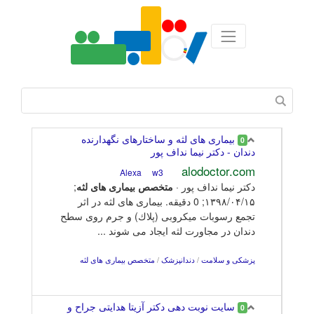
بیماری های لثه و ساختارهای نگهدارنده
0
دندان - دکتر نیما نداف پور
alodoctor.com
w3
Alexa
دکتر نیما نداف پور ·
متخصص
بیماری
های
لثه
;
۱۳۹۸/۰۴/۱۵; 0 دقیقه. بیماری های لثه در اثر
تجمع رسوبات میکروبی (پلاك) و جرم روی سطح
دندان در مجاورت لثه ایجاد می شوند ...
پزشکی و سلامت
/
دندانپزشک
/
متخصص بیماری های لثه
سایت نوبت دهی دکتر آزیتا هدایتی جراح و
0