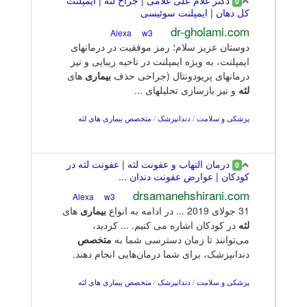
دکتر غلام علی غلامی | جراح لثه | ایمپلنت
0
کل دهان | ایمپلنت سوئیسی
dr-gholami.com
w3
Alexa
دوستان عزیز سلام؛ رمز موفقیت در درمانهای
ایمپلنت، به ویژه ایمپلنت در ناحیه زیبایی و نیز
درمانهای پریودونتال (جراحی حذف
بیماری
های
لثه
و نیز بازسازی تحلیلهای ...
پزشکی و سلامت
/
دندانپزشک
/
متخصص بیماری های لثه
درمان التهاب و عفونت لثه | عفونت لثه در
0
کودکان | عوارض عفونت دندان ...
drsamanehshirani.com
w3
Alexa
31 جولای 2019 ... در ادامه به انواع
بیماری
های
لثه
در کودکان اشاره می کنیم. ... کردید،
می‌توانند تا زمان دسترسی شما به
متخصص
دندانپزشک، برای شما درمان‌هایی انجام دهند.
پزشکی و سلامت
/
دندانپزشک
/
متخصص بیماری های لثه