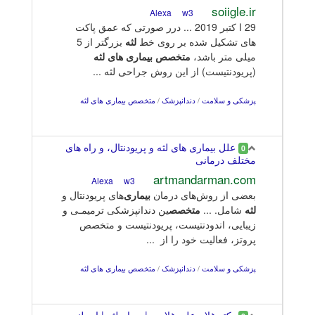
soiigle.ir
w3
Alexa
29 ا کتبر 2019 ... درر صورتی که عمق پاکت
های تشکیل شده بر روی خط
لثه
بزرگتر از 5
میلی متر باشد،
متخصص
بیماری
های لثه
(پریودنتیست) از این روش جراحی لثه ...
پزشکی و سلامت
/
دندانپزشک
/
متخصص بیماری های لثه
علل بیماری های لثه و پریودنتال، و راه های
0
مختلف درمانی
artmandarman.com
w3
Alexa
بعضی از روش‌های درمان
بیماری
‌های پریودنتال و
لثه
شامل. ...
متخصص
ین دندانپزشکی ترمیمـی و
زیبایی، اندودنتیست، پریودنتیست و متخصص
پروتز، فعالیت خود را از ...
پزشکی و سلامت
/
دندانپزشک
/
متخصص بیماری های لثه