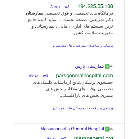
194.225.55.138
w3
Alexa
درمانگاه های تخصصی و فوق تخصصی
بیمارستان
دکتر شریعتی. صفحه نخست ... تولید کننده جامع
ترین سیستم های اداری ، مالی ، بیمارستانی و
مدیریت سلامت کشور.
پزشکی و سلامت
/
بیمارستان ها
/
بیمارستان
بیمارستان پارس
0
parsgeneralhospital.com
w3
Alexa
جستجوی پزشکان,نتایج آزمایشات,کلینیک های
تخصصی ,وقت های ملاقات,بخش های
بستری,بخش های پاراکلینیکی.
پزشکی و سلامت
/
بیمارستان ها
/
بیمارستان
Massachusetts General Hospital
0
massgeneral.org
w3
Alexa