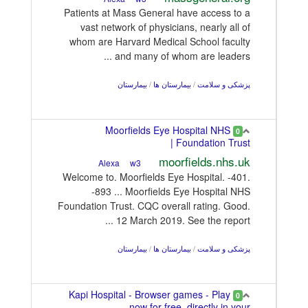
Patients at Mass General have access to a
vast network of physicians, nearly all of
whom are Harvard Medical School faculty
and many of whom are leaders ...
پزشکی و سلامت
/
بیمارستان ها
/
بیمارستان
Moorfields Eye Hospital NHS
0
Foundation Trust |
moorfields.nhs.uk
w3
Alexa
Welcome to. Moorfields Eye Hospital. -401.
-893 ... Moorfields Eye Hospital NHS
Foundation Trust. CQC overall rating. Good.
12 March 2019. See the report ...
پزشکی و سلامت
/
بیمارستان ها
/
بیمارستان
Kapi Hospital - Browser games - Play
0
now for free, directly in your ...