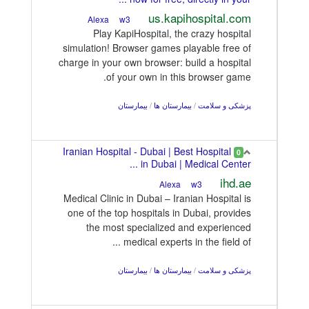
us.kapihospital.com
w3
Alexa
Play KapiHospital, the crazy hospital
simulation! Browser games playable free of
charge in your own browser: build a hospital
of your own in this browser game.
پزشکی و سلامت
/
بیمارستان ها
/
بیمارستان
Iranian Hospital - Dubai | Best Hospital
0
in Dubai | Medical Center ...
ihd.ae
w3
Alexa
Medical Clinic in Dubai – Iranian Hospital is
one of the top hospitals in Dubai, provides
the most specialized and experienced
medical experts in the field of ...
پزشکی و سلامت
/
بیمارستان ها
/
بیمارستان