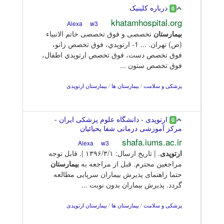
درباره کلینیک
0
khatamhospital.org
w3
Alexa
بیمارستان
تخصصی و فوق تخصصی خاتم الانبیاء
(ص) تهران. ... 1- ارتوپدي‌، فوق‌ تخصص‌ زانو،
فوق‌ تخصص‌ دست‌، فوق‌ تخصص‌ ارتوپدي‌ اطفال‌،
فوق‌ تخصص‌ ستون‌ ...
پزشکی و سلامت
/
بیمارستان ها
/
بیمارستان ارتوپدی
ارتوپدی - دانشگاه علوم پزشکی ایران -
0
مرکز آموزشی درمانی شفا یحیائیان
shafa.iums.ac.ir
w3
Alexa
ارتوپدی
. | تاریخ ارسال: ۱۳۹۶/۳/۱ |. قابل توجه
مراجعین محترم. قبل از مراجعه به
بیمارستان
حتما راهنمای پذیرش بیماران سرپایی مطالعه
گردد. پذیرش بیماران بدون نوبت ...
پزشکی و سلامت
/
بیمارستان ها
/
بیمارستان ارتوپدی