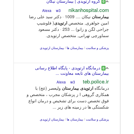
گروه ارتوپدی | بیمارستان نیکان
0
nikanhospital.com
w3
Alexa
بیمارستان
نیکان .... 1009 · دکتر سید علی رضا
امین جواهری, متخصص
ارتوپدی
( فلوشیپ
جراحی لگن و زانو) ... 253 · دکتر مسعود
سماورچی تهرانی, متخصص ارتوپدی.
پزشکی و سلامت
/
بیمارستان ها
/
بیمارستان ارتوپدی
درمانگاه ارتوپدی - پایگاه اطلاع رسانی
0
بیمارستان های تابعه معاونت ...
teb.police.ir
w3
Alexa
درمانگاه
ارتوپدی
بیمارستان
ولیعصر (عج) با
همکاری گروهی ا ز پزشکان مجرب ، متخصص و
فوق تخصص دست برای تشخیص و درمان انواع
شکستگی ها در زمینه های زیر ...
پزشکی و سلامت
/
بیمارستان ها
/
بیمارستان ارتوپدی