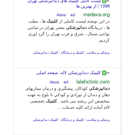
لیست کامل کلینیک های دندانپزشکی تهران
0
1398 | از بهترین ها
medava.org
w3
Alexa
در این نوشته لیست کاملی از
کلینیک
ها ، مطب
ها ، درمانگاه
دندانپزشکی
معتبر تهران در تمامی
نواحی شمال ، شرق و غرب تهران را گرد اوری
کردیم.
پزشکی و سلامت
/
کلینیک و درمانگاه
/
کلینیک دندانپزشکی
کلینیک دندانپزشکی لاله: صفحه اصلی
0
lalehclinic.com
w3
Alexa
دندانپزشکی
کودکان. پيشگيري و درمان بيماريهاي
دهان و دندان از نوزادي و كودكي تا بلوغ به عهده
متخصص اين رشته می باشد .
کلینیک
تخصصی
لاله آماده ارائه کلیه خدمات ...
پزشکی و سلامت
/
کلینیک و درمانگاه
/
کلینیک دندانپزشکی