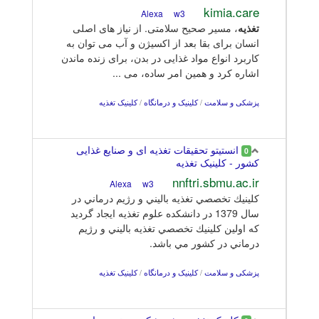
kimia.care
w3
Alexa
تغذیه
، مسیر صحیح سلامتی. از نیاز های اصلی
انسان برای بقا بعد از اکسیژن و آب می توان به
کاربرد انواع مواد غذایی در بدن، برای زنده ماندن
اشاره کرد و همین امر ساده، می ...
پزشکی و سلامت
/
کلینیک و درمانگاه
/
کلینیک تغذیه
انستیتو تحقیقات تغذیه ای و صنایع غذایی
0
کشور - کلینیک تغذیه
nnftri.sbmu.ac.ir
w3
Alexa
كلينيك تخصصي تغذيه باليني و رژيم درماني در
سال 1379 در دانشكده علوم تغذيه ايجاد گرديد
كه اولين كلينيك تخصصي تغذيه باليني و رژيم
درماني در كشور مي باشد.
پزشکی و سلامت
/
کلینیک و درمانگاه
/
کلینیک تغذیه