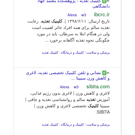
کلینیک تغذیه - پژوهشکده معتمد جهاد
0
دانشگاهی
ibcrc.ir
w3
Alexa
تاریخ ارسال: ۱۳۹۸/۶/۱۱ |.
کلینیک
تغذیه
. رعایت
تغذیه سالم برای همه افراد حائز اهمیت است
ولی در هنگام ابتلا به سرطان، باید در مورد
چگونگی نحوه تغذیه آگاهانه برخورد ...
پزشکی و سلامت
/
کلینیک و درمانگاه
/
کلینیک تغذیه
نشانی و تلفن کلینیک تخصصی تغذیه، لاغری
0
و کاهش وزن سیبیتا ...
sibita.com
w3
Alexa
لاغری و کاهش وزن | لاغری بدون رژیم غذایی،
آموزش
تغذیه
سالم و روانشناسی تغذیه و چاقی |
سیبیتا
کلینیک
تخصصی لاغری و کاهش وزن |
SIBITA.
پزشکی و سلامت
/
کلینیک و درمانگاه
/
کلینیک تغذیه