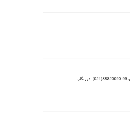
و ایمونولوژی. تماس با ما. تهران، خيابان مطهری، خيابان جم، شماره 86 كد پستي: 1588657915. تلفن: 84141(021) و 99-88820090(021). دورنگار: