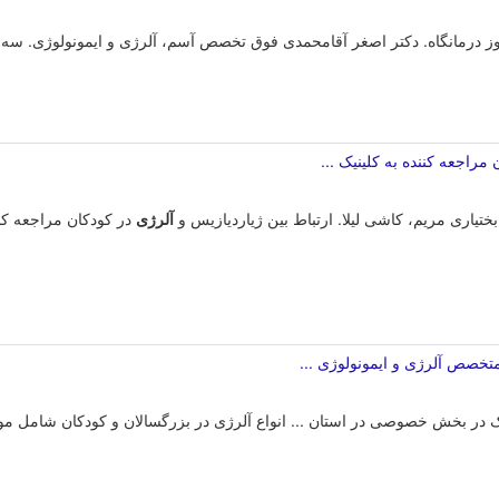
انگاه. دکتر اصغر آقامحمدی فوق تخصص آسم، آلرژی و ایمونولوژی. سه شنبه از ساعت 12-8 ب
مراجعه کننده به کلینیک ...
تیاری مریم، کاشی لیلا. ارتباط بین ژیاردیازیس و
آلرژی
در کودکان مراجعه کن
متخصص آلرژی و ایمونولوژی ...
 در بخش خصوصی در استان ... انواع آلرژی در بزرگسالان و کودکان شامل مو