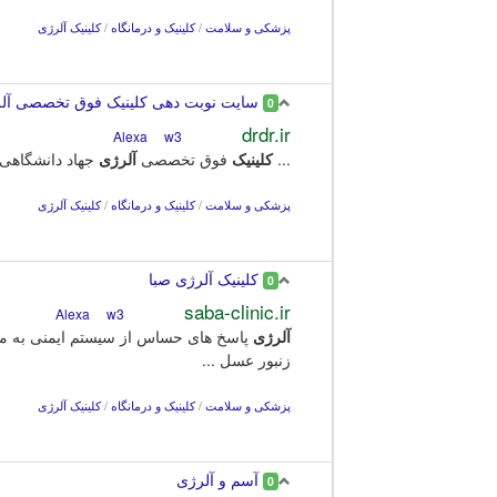
پزشکی و سلامت
/
کلینیک و درمانگاه
/
کلینیک آلرژی
سایت نوبت دهی کلینیک فوق تخصصی آلرژ
0
drdr.ir
w3
Alexa
...
کلینیک
فوق تخصصی
آلرژی
جهاد دانشگاهی تهران. 60 دقیقه دقیقه میانگین زمان انتظار در مطب. خدمات در این مرکز
پزشکی و سلامت
/
کلینیک و درمانگاه
/
کلینیک آلرژی
کلینیک آلرژی صبا
0
saba-clinic.ir
w3
Alexa
آلرژی
پاسخ های حساس از سیستم ایمنی به مواد 
زنبور عسل ...
پزشکی و سلامت
/
کلینیک و درمانگاه
/
کلینیک آلرژی
آسم و آلرژی
0