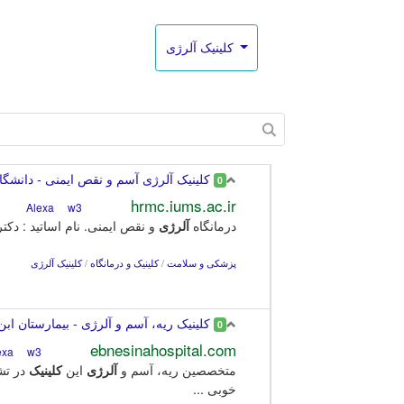
کلینیک آلرژی
کلینیک آلرژی آسم و نقص ایمنی - دانشگاه
0
hrmc.iums.ac.ir
w3
Alexa
درمانگاه
آلرژی
و نقص ایمنی. نام اساتید : دکت
پزشکی و سلامت
/
کلینیک و درمانگاه
/
کلینیک آلرژی
کلینیک ریه، آسم و آلرژی - بیمارستان ابن
0
ebnesinahospital.com
w3
Alexa
متخصصین ریه، آسم و
آلرژی
این
کلینیک
در تش
خوبی ...