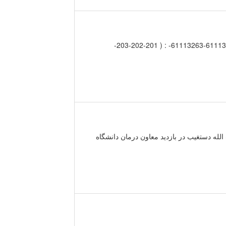
بهداشت و درمان دانشگاه تهران. پست الکترونیکی: تلفن: 61112764-61113240-61113263- : ( 201-202-203-
لله دستغیب در بازدید معاون درمان دانشگاه