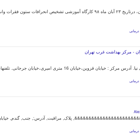
بهداشت استان، درتاریخ ۲۳ آبان ماه ۹۸ کارگاه آموزشی تشخیص انحرافات 
درمانی
ان - مرکز بهداشت غرب تهران
رس مرکز : خیابان قزوین،خیابان 16 متری امیری،خیابان جرجانی. تلفنهای مرکز : 66698384-6669122 - 66696373.
درمانی
&&&&&&&&&&&&&&&&&&&&&&&, پلاک, مراقبت, آدرس:, جنب, گندم, خیابان, 
درمانی