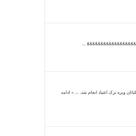
&&&&&&&&&&&&&&&&&&&&& ...
تان ویزه ترک اعتیاد انجام شد. ... » ادامه