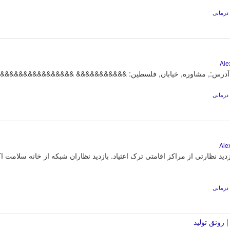
درمانی
راقبت, آدرس:, مشاوره, خیابان, فلسطين: &&&&&&&&&&& &&&&&&&&&&&&&
درمانی
ید نظارتی از مراکز اقامتی ترک اعتیاد. بازدید نظاران شبکه از خانه سلامت اکبا
درمانی
رونق تولید