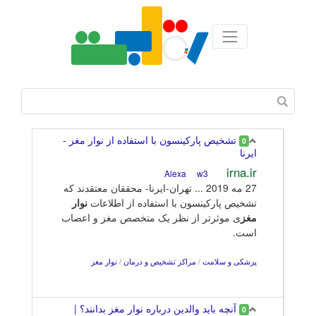
تشخیص پارکینسون با استفاده از نوار مغز -
0
ایرنا
irna.ir
w3
Alexa
27 مه 2019 ... تهران-ایرنا- محققان معتقدند که
تشخیص پارکینسون با استفاده از اطلاعات
نوار
مغز
ی موثرتر از نظر یک متخصص مغز و اعصاب
است.
پزشکی و سلامت
/
مراکز تشخیص و درمان
/
نوار مغز
آنچه بايد والدين درباره نوار مغز بدانند؟ |
0