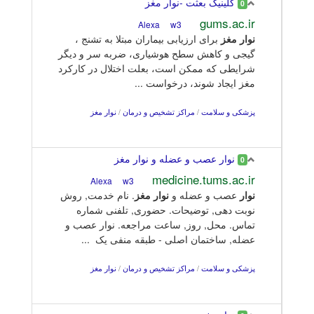
کلینیک بعثت -نوار مغز
0
gums.ac.ir
w3
Alexa
نوار
مغز
برای ارزیابی بیماران مبتلا به تشنج ،
گیجی و کاهش سطح هوشیاری، ضربه سر و دیگر
شرایطی که ممکن است، بعلت اختلال در کارکرد
مغز ایجاد شوند، درخواست ...
پزشکی و سلامت
/
مراکز تشخیص و درمان
/
نوار مغز
نوار عصب و عضله و نوار مغز
0
medicine.tums.ac.ir
w3
Alexa
نوار
عصب و عضله و
نوار
مغز
. نام خدمت, روش
نوبت دهی, توضیحات. حضوری, تلفنی شماره
تماس. محل, روز, ساعت مراجعه. نوار عصب و
عضله, ساختمان اصلی - طبقه منفی یک ...
پزشکی و سلامت
/
مراکز تشخیص و درمان
/
نوار مغز