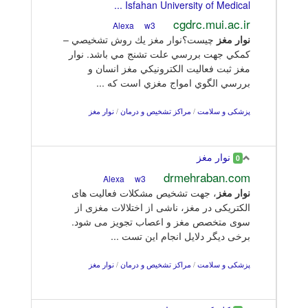
Isfahan University of Medical ...
cgdrc.mui.ac.ir
w3
Alexa
نوار
مغز
چيست؟نوار مغز يك روش تشخيصي –
كمكي جهت بررسي علت تشنج مي باشد. نوار
مغز ثبت فعاليت الكترونيكي مغز انسان و
بررسي الگوي امواج مغزي است كه ...
پزشکی و سلامت
/
مراکز تشخیص و درمان
/
نوار مغز
نوار مغز
0
drmehraban.com
w3
Alexa
نوار
مغز
، جهت تشخیص مشکلات فعالیت های
الکتریکی در مغز، ناشی از اختلالات مغزی از
سوی متخصص مغز و اعصاب تجویز می شود.
برخی دیگر دلایل انجام این تست ...
پزشکی و سلامت
/
مراکز تشخیص و درمان
/
نوار مغز