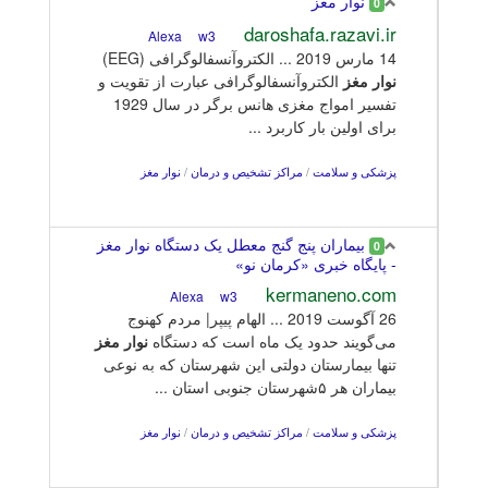
نوار مغز
0
daroshafa.razavi.ir
w3
Alexa
14 مارس 2019 ... الکتروآنسفالوگرافی (EEG)
نوار
مغز
الکتروآنسفالوگرافی عبارت از تقویت و
تفسیر امواج مغزی هانس برگر در سال 1929
برای اولین بار کاربرد ...
پزشکی و سلامت
/
مراکز تشخیص و درمان
/
نوار مغز
بیماران پنج گنج معطل یک دستگاه نوار مغز
0
- پایگاه خبری «کرمان نو»
kermaneno.com
w3
Alexa
26 آگوست 2019 ... الهام پیپر| مردم کهنوج
می‌گویند حدود یک ماه است که دستگاه
نوار
مغز
تنها بیمارستان دولتی این شهرستان که به نوعی
بیماران هر ۵شهرستان جنوبی استان ...
پزشکی و سلامت
/
مراکز تشخیص و درمان
/
نوار مغز