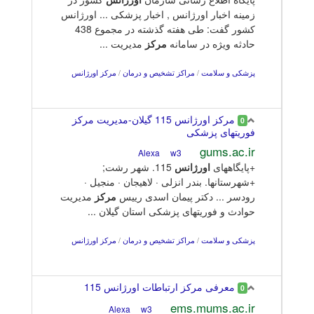
زمینه اخبار اورژانس , اخبار پزشکی ... اورژانس
کشور گفت: طی هفته گذشته در مجموع 438
حادثه ویژه در سامانه
مرکز
مدیریت ...
پزشکی و سلامت
/
مراکز تشخیص و درمان
/
مرکز اورژانس
مرکز اورژانس 115 گیلان-مدیریت مرکز
0
فوریتهای پزشکی
gums.ac.ir
w3
Alexa
+پایگاههای
اورژانس
115. شهر رشت;
+شهرستانها. بندر انزلی · لاهیجان · منجیل ·
رودسر ... دکتر پیمان اسدی رییس
مرکز
مدیریت
حوادث و فوریتهای پزشکی استان گیلان ...
پزشکی و سلامت
/
مراکز تشخیص و درمان
/
مرکز اورژانس
معرفی مرکز ارتباطات اورژانس 115
0
ems.mums.ac.ir
w3
Alexa