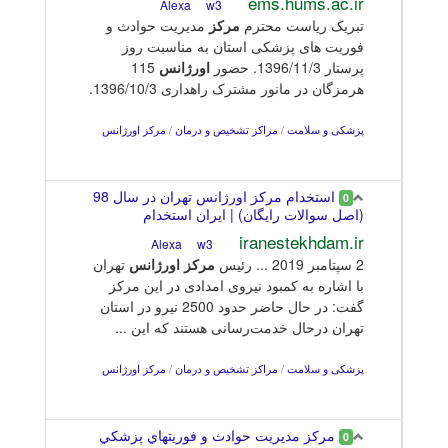
ems.hums.ac.ir
w3
Alexa
تبریک ریاست محترم
مرکز
مدیریت حوادث و
فوریت های پزشکی استان به مناسبت روز
پرستار 1396/11/3. حضور
اورژانس
115
هرمزگان در مانور مشترک راهداری 1396/10/3.
پزشکی و سلامت
/
مراکز تشخیص و درمان
/
مرکز اورژانس
استخدام مرکز اورژانس تهران در سال 98
0
(اصل سوالات رایگان) | ایران استخدام
iranestekhdam.ir
w3
Alexa
2 سپتامبر 2019 ... رئیس
مرکز
اورژانس
تهران
با اشاره به کمبود نیروی امدادی در این مرکز
گفت: در حال حاضر حدود 2500 نیرو در استان
تهران درحال خدمت‌رسانی هستند که این ...
پزشکی و سلامت
/
مراکز تشخیص و درمان
/
مرکز اورژانس
مركز مديريت حوادث و فوريتهاي پزشكي
0