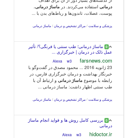
درمانی
استفاده می‌کردند. در
ماساژ درمانی
،
پوست، عضلات، تاندون‌ها و رباط‌های بدن با ...
پزشکی و سلامت
/
مراکز تشخیص و درمان
/
ماساژ درمانی
ماساژ درمانی؛ طب سنتی یا فرنگی؟/ تأثیر
0
عمل دَلک در درمان | خبرگزاری ...
farsnews.com
w3
Alexa
23 ژانويه 2016 ... محمود مصدق در گفت‌وگو با
خبرنگار بهداشت و درمان خبرگزاری فارس، در
رابطه با موضوع
ماساژ
درمانی
و ارتباط آن با
طب سنتی اظهار داشت: ماساژ درمانی ...
پزشکی و سلامت
/
مراکز تشخیص و درمان
/
ماساژ درمانی
بررسی کامل روش ها و فواید انجام ماساژ
0
درمانی
hidoctor.ir
w3
Alexa