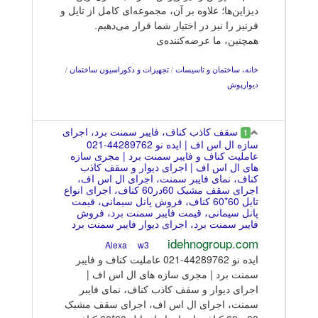
دیزاین‌ها؛ علاوه بر آن، مجموعه‌ای کامل از تایل و
قرنیز را نیز در اختیار شما قرار می‌دهیم.
همچنین، ما عرضه‌کننده‌ی
خانه، ساختمان و تاسیسات
/
تجهیزات و دکوراسیون ساختمان
/
دیوارپوش
سقف کاذب کناف، فایبر سمنت برد، اجرای
1
سازه ال اس اف | ایده نو 44289762-021
عاملیت کناف و فایبر سمنت برد | مجری سازه
های ال اس اف | اجرای دیوار و سقف کاذب
کناف، نمای فایبر سمنت، اجرای ال اس اف،
اجرای سقف مشبک 60در60 کناف، اجرای انواع
تایل 60*60 کناف، فروش پانل سیمانی، قیمت
پانل سیمانی، قیمت فایبر سمنت برد، فروش
فایبر سمنت برد، اجرای دیوار فایبر سمنت برد
idehnogroup.com
w3
Alexa
ایده نو 44289762-021 عاملیت کناف و فایبر
سمنت برد | مجری سازه های ال اس اف |
اجرای دیوار و سقف کاذب کناف، نمای فایبر
سمنت، اجرای ال اس اف، اجرای سقف مشبک