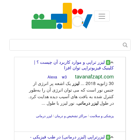
لیزر تراپی و موارد کاربرد آن چیست ؟ |
0
کلینیک فیزیوتراپی توان افزا
tavanafzapt.com
w3
Alexa
30 ژانويه 2018 ...
لیزر
یک اشعه پر انرژی‌ از
جنس نور است که می توان انرژی آن را به‌طور
کنترل شده به بافت‌ های آسیب دیده هدایت کرد.
در طول
لیزر
درمانی
، نور لیزر با طول‌ ...
پزشکی و سلامت
/
مراکز تشخیص و درمان
/
لیزر درمانی
لیزرتراپی (لیزر درمانی) در طب فیزیکی -
0