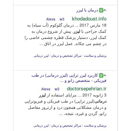
درمان با ليزر
0
khodadoust.info
w3
Alexa
18 مارس 2017 ... درمان گلوکوم (آب سیاه) به
کمک جراحی با
لیزر
. پیش از شروع درمان به
کمک لیزر، دستیار پزشک قطره چشمی خاصی را
در چشم می چکاند. عمل لیزر در اتاق ...
پزشکی و سلامت
/
مراکز تشخیص و درمان
/
لیزر درمانی
کاربرد لیزر تراپی (لیزر درمانی) در طب
0
فیزیکی - متخصص زانو و ...
doctorsepehrian.ir
w3
Alexa
3 ژانويه 2017 ... مزایای استفاده ار
لیزر
درمانی
(لیزر تراپی) در طب فیزیکی و فیزیوتراپی
و درمان مشکلاتی همچون درد و ارتروز مفاصل
زانو، گردن و غیره، نتیجه، ...
پزشکی و سلامت
/
مراکز تشخیص و درمان
/
لیزر درمانی