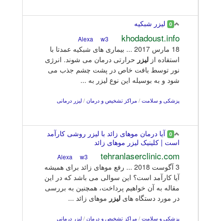
ليزر شبكيه
0
khodadoust.info
w3
Alexa
18 مارس 2017 ... بیماری های شبکیه عمدتا با
استفاده از
لیزر
حرارتی درمان می شوند. انرژی
نور توسط بافت خاص در پشت چشم جذب می
شود و به بوسيله اين نوع ليزر به ...
پزشکی و سلامت
/
مراکز تشخیص و درمان
/
لیزر درمانی
آیا درمان موهای زائد با لیزر روشی کارآمد
0
است | کلینیک لیزر موهای زائد
tehranlaserclinic.com
w3
Alexa
3 آگوست 2018 ... رفع موهای زائد برای همیشه
آیا کارآمد است؟ این سوالی می باشد که در این
مقاله به آن خواهیم پرداخت، همچنین به بررسی
در مورد دستگاه های
لیزر
موهای زائد ...
پزشکی و سلامت
/
مراکز تشخیص و درمان
/
لیزر درمانی