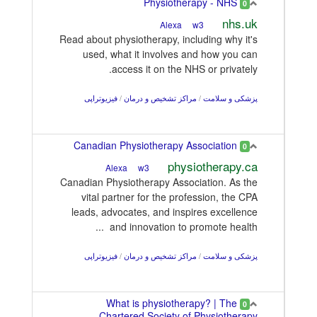
Physiotherapy - NHS
0
nhs.uk
w3
Alexa
Read about physiotherapy, including why it's
used, what it involves and how you can
access it on the NHS or privately.
پزشکی و سلامت
/
مراکز تشخیص و درمان
/
فیزیوتراپی
Canadian Physiotherapy Association
0
physiotherapy.ca
w3
Alexa
Canadian Physiotherapy Association. As the
vital partner for the profession, the CPA
leads, advocates, and inspires excellence
and innovation to promote health ...
پزشکی و سلامت
/
مراکز تشخیص و درمان
/
فیزیوتراپی
What is physiotherapy? | The
0
Chartered Society of Physiotherapy