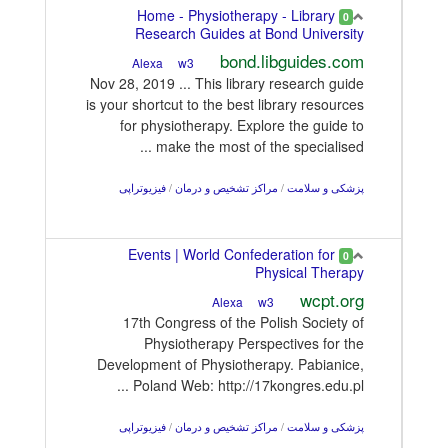
Home - Physiotherapy - Library
0
Research Guides at Bond University
bond.libguides.com
w3
Alexa
Nov 28, 2019 ... This library research guide
is your shortcut to the best library resources
for physiotherapy. Explore the guide to
make the most of the specialised ...
پزشکی و سلامت
/
مراکز تشخیص و درمان
/
فیزیوتراپی
Events | World Confederation for
0
Physical Therapy
wcpt.org
w3
Alexa
17th Congress of the Polish Society of
Physiotherapy Perspectives for the
Development of Physiotherapy. Pabianice,
Poland Web: http://17kongres.edu.pl ...
پزشکی و سلامت
/
مراکز تشخیص و درمان
/
فیزیوتراپی