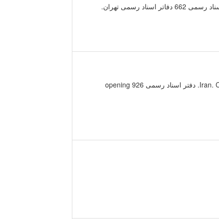
دفتر اسناد رسمی 926. Safa E - صفا شرقی, Tehran - تهران, Iran. Closed now. Directions. 021 3330 2300. Opening Hours. دفتر اسناد رسمی 926 opening