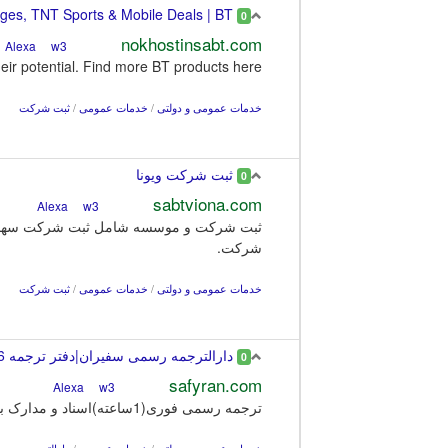
Broadband, TV Packages, TNT Sports & Mobile Deals | BT
0
nokhostinsabt.com
w3
Alexa
ir potential. Find more BT products here.
خدمات عمومی و دولتی
/
خدمات عمومی
/
ثبت شرکت
ثبت شرکت ویونا
0
sabtviona.com
w3
Alexa
ثبت شرکت و موسسه شامل ثبت شرکت سهامی خ
شرکت.
خدمات عمومی و دولتی
/
خدمات عمومی
/
ثبت شرکت
دارالترجمه رسمی سفیران|دفتر ترجمه 836 تهران | فوری
0
safyran.com
w3
Alexa
ترجمه رسمی فوری(1ساعته)اسناد و مدارک با تاییدات با مناسب ترین قیمت. ترجمه اسناد شخصی، قرارداد، شرکتی، کلیه زبانها، تماس 22635210-09109102009.