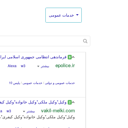
خدمات عمومی
فرماندهی انتظامی جمهوری اسلامی ایرا
9
epolice.ir
بیشتر
Alexa
w3
خدمات عمومی و دولتی
/
خدمات عمومی
/
پلیس 10
وکیل*وکیل ملکی*وکیل خانواده*وکیل کیف
2
vakil-melki.com
بیشتر
Alexa
w3
وکیل*وکیل ملکی*وکیل خانواده*وکیل کیفری*م