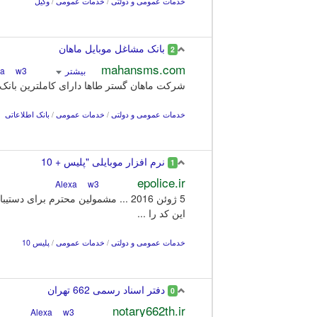
خدمات عمومی و دولتی
/
خدمات عمومی
/
وکیل
بانک مشاغل موبایل ماهان
2
mahansms.com
بیشتر
Alexa
w3
شرکت ماهان گستر طاها دارای کاملترین بانک ا
خدمات عمومی و دولتی
/
خدمات عمومی
/
بانک اطلاعاتی
نرم افزار موبایلی "پلیس + 10
1
epolice.ir
w3
Alexa
5 ژوئن 2016 ... مشمولین محترم برای دستیبابی به
این كد را ...
خدمات عمومی و دولتی
/
خدمات عمومی
/
پلیس 10
دفتر اسناد رسمی 662 تهران
0
notary662th.ir
w3
Alexa