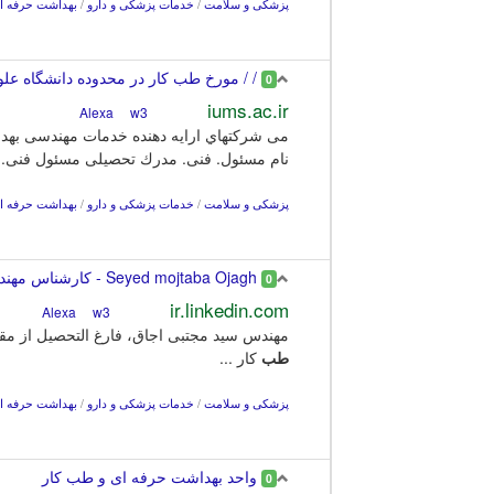
پزشکی و سلامت
/
خدمات پزشکی و دارو
/
بهداشت حرفه ا
/ / ﻣﻮرخ ﻃﺐ ﮐﺎر در ﻣﺤﺪوده داﻧﺸﮕﺎه ﻋﻠ
0
iums.ac.ir
w3
Alexa
ﻧﺎم ﻣﺴﺌﻮل. ﻓﻨﯽ. ﻣﺪرك ﺗﺤﺼﯿﻠﯽ ﻣﺴﺌﻮل ﻓﻨﯽ.
پزشکی و سلامت
/
خدمات پزشکی و دارو
/
بهداشت حرفه ا
Seyed mojtaba Ojagh - کارشناس مهندسی بهداشت حرفه ای-مدیریت ...
0
ir.linkedin.com
w3
Alexa
مهندس سید مجتبی اجاق، فارغ التحصیل از م
طب
کار ...
پزشکی و سلامت
/
خدمات پزشکی و دارو
/
بهداشت حرفه ا
واحد بهداشت حرفه ای و طب کار
0