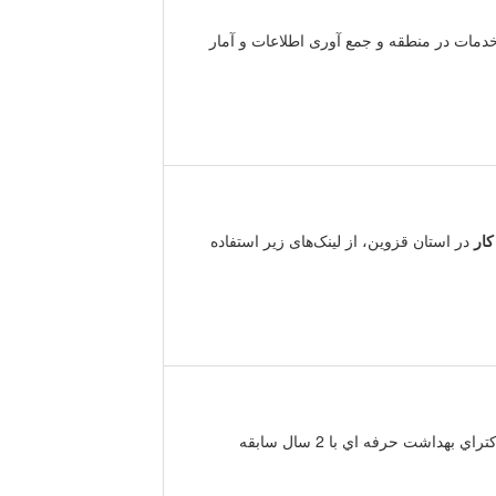
خدمات در منطقه و جمع آوری اطلاعات و آمار
کار
در استان قزوین، از لینک‌های زیر استفاده
به ترتیب ارجحیت واجد شرایط ذیل مي باشد : 1-1-1( متخصص طب کار یا دکتراي بهداشت حرفه اي با 2 سال سابقه