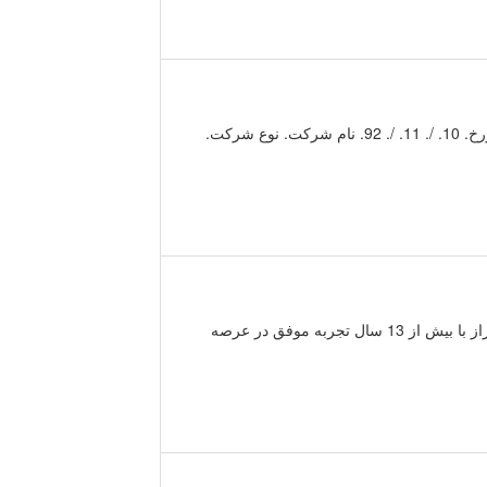
ﻣﯽ ﺷﺮﮐﺘﻬﺎي اراﯾﻪ دﻫﻨﺪه ﺧﺪﻣﺎت ﻣﻬﻨﺪﺳﯽ ﺑﻬﺪاﺷﺖ ﺣﺮﻓﻪ. اي و. ﻣﺮاﮐﺰ. ﻃﺐ ﮐﺎر در ﻣﺤﺪوده داﻧﺸﮕﺎه ﻋﻠﻮم ﭘﺰﺷﮑﯽ اﯾﺮان. ﻣﻮرخ. 10. /. 11. /. 92. ﻧﺎم ﺷﺮﮐﺖ. ﻧﻮع ﺷﺮﮐﺖ.
 تجربه موفق در عرصه