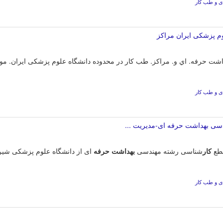
ی و طب کار
ﻮم ﭘﺰﺷﮑﯽ اﯾﺮان ﻣﺮاﮐﺰ
ی و طب کار
قطع
کار
شناسی رشته مهندسی
بهداشت
حرفه
ای از دانشگاه علوم پزشکی شیراز با بیش از 13 سال
ی و طب کار