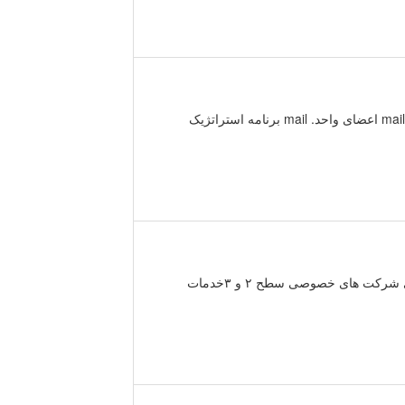
. mail رسالت. mail بیانیه ماموریت. mail اهداف برنامه عملیاتی سال جاری. mail اعضای واحد. mail برنامه استراتژیک
كار · **** دانلود آخرین فهرست کشوری شرکت های خصوصی سطح ۲ و ۳خدمات