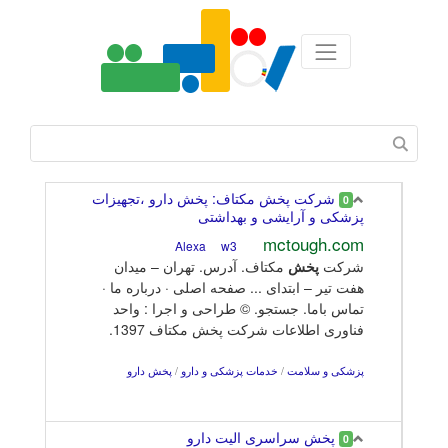
شرکت پخش مکتاف: پخش دارو ،تجهیزات
0
پزشکی و آرایشی و بهداشتی
mctough.com
w3
Alexa
شرکت
پخش
مکتاف. آدرس. تهران – میدان
هفت تیر – ابتدای ... صفحه اصلی · درباره ما ·
تماس باما. جستجو. © طراحی و اجرا : واحد
فناوری اطلاعات شرکت پخش مکتاف 1397.
پزشکی و سلامت
/
خدمات پزشکی و دارو
/
پخش دارو
پخش سراسری الیت دارو
0