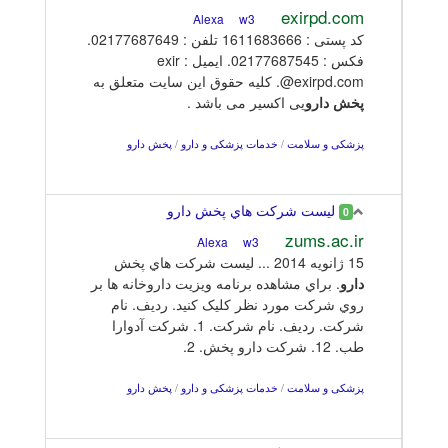
exirpd.com
w3
Alexa
کد پستی : 1611683666 تلفن : 02177687649.
فکس : 02177687545. ایمیل : exir
@exirpd.com. کلیه حقوق این سایت متعلق به
پخش
دارو
یی اکسیر می باشد .
پزشکی و سلامت
/
خدمات پزشکی و دارو
/
پخش دارو
ﻟﯿﺴﺖ ﺷﺮﮐﺖ ﻫﺎي ﭘﺨﺶ دارو
0
zums.ac.ir
w3
Alexa
15 ژانويه 2014 ... ﻟﯿﺴﺖ ﺷﺮﮐﺖ ﻫﺎي ﭘﺨﺶ
دارو
. ﺑﺮاي ﻣﺸﺎﻫﺪه ﺑﺮﻧﺎﻣﻪ وﯾﺰﯾﺖ داروﺧﺎﻧﻪ ﻫﺎ ﺑﺮ
روي ﺷﺮﮐﺖ ﻣﻮرد ﻧﻈﺮ ﮐﻠﯿﮏ ﮐﻨﯿﺪ. ردﯾﻒ. ﻧﺎم
ﺷﺮﮐﺖ. ردﯾﻒ. ﻧﺎم ﺷﺮﮐﺖ. 1. ﺷﺮﮐﺖ آدوارا
ﻃﺐ. 12. ﺷﺮﮐﺖ دارو ﭘﺨﺶ. 2.
پزشکی و سلامت
/
خدمات پزشکی و دارو
/
پخش دارو