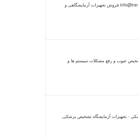
ی ایران ساخت برگزار کننده معاونت علمی و فناوری ریاست جمهوری ایمیل info@iranlabexpo.ir فروش تجهیزات آزمایشگاهی و
 تشخيص عيوب و رفع مشكلات سيستم ها و