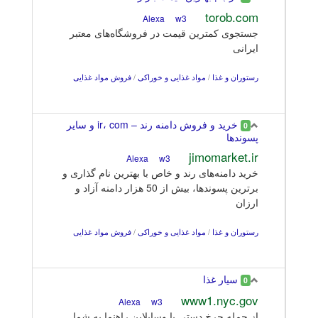
torob.com
w3
Alexa
جستجوی کمترین قیمت در فروشگاه‌های معتبر
ایرانی
رستوران و غذا
/
مواد غذایی و خوراکی
/
فروش مواد غذایی
خرید و فروش دامنه رند – ir، com و سایر
0
پسوندها
jimomarket.ir
w3
Alexa
خرید دامنه‌های رند و خاص با بهترین نام گذاری و
برترین پسوندها، بیش از 50 هزار دامنه آزاد و
ارزان
رستوران و غذا
/
مواد غذایی و خوراکی
/
فروش مواد غذایی
سیار غذا
0
www1.nyc.gov
w3
Alexa
از جمله چرخ دستی یا وسایلاین راهنما به شما