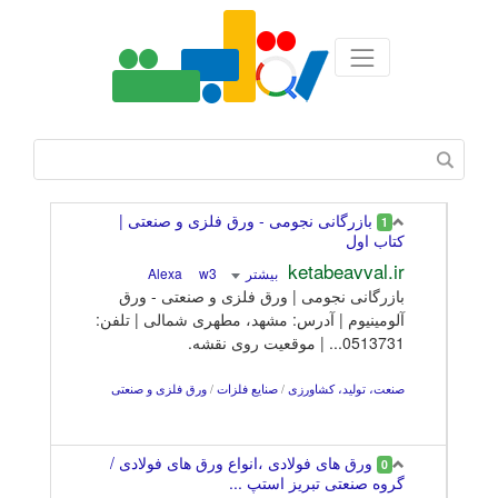
بازرگانی نجومی - ورق فلزی و صنعتی |
1
کتاب اول
ketabeavval.ir
بیشتر
Alexa
w3
بازرگانی نجومی | ورق فلزی و صنعتی - ورق
آلومینیوم | آدرس: مشهد، مطهری شمالی | تلفن:
0513731... | موقعیت روی نقشه.
صنعت، تولید، کشاورزی
/
صنایع فلزات
/
ورق فلزی و صنعتی
ورق های فولادی ،انواع ورق های فولادی /
0
گروه صنعتی تبریز استپ ...