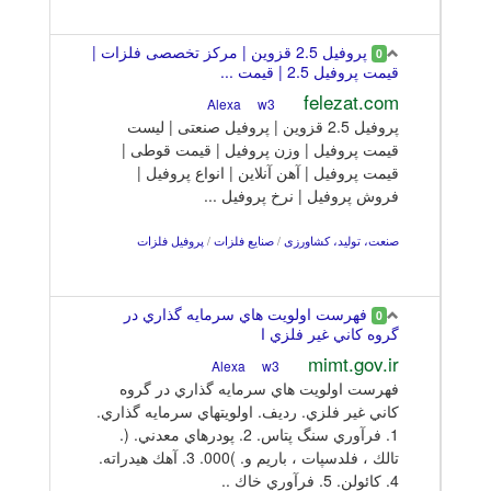
پروفیل 2.5 قزوین | مرکز تخصصی فلزات |
0
قیمت پروفیل 2.5 | قیمت ...
felezat.com
w3
Alexa
پروفیل 2.5 قزوین | پروفیل صنعتی | لیست
قیمت پروفیل | وزن پروفیل | قیمت قوطی |
قیمت پروفیل | آهن آنلاین | انواع پروفیل |
فروش پروفیل | نرخ پروفیل ...
صنعت، تولید، کشاورزی
/
صنایع فلزات
/
پروفیل فلزات
ﻓﻬﺮﺳﺖ اوﻟﻮﻳﺖ ﻫﺎي ﺳﺮﻣﺎﻳﻪ ﮔﺬاري در
0
ﮔﺮوه ﻛﺎﻧﻲ ﻏﻴﺮ ﻓﻠﺰي ا
mimt.gov.ir
w3
Alexa
ﻓﻬﺮﺳﺖ اوﻟﻮﻳﺖ ﻫﺎي ﺳﺮﻣﺎﻳﻪ ﮔﺬاري در ﮔﺮوه
ﻛﺎﻧﻲ ﻏﻴﺮ ﻓﻠﺰي. ردﻳﻒ. اوﻟﻮﻳﺘﻬﺎي ﺳﺮﻣﺎﻳﻪ ﮔﺬاري.
1. ﻓﺮآوري ﺳﻨﮓ ﭘﺘﺎس. 2. ﭘﻮدرﻫﺎي ﻣﻌﺪﻧﻲ. (.
ﺗﺎﻟﻚ ، ﻓﻠﺪﺳﭙﺎت ، ﺑﺎرﻳﻢ و. )000. 3. آﻫﻚ ﻫﻴﺪراﺗﻪ.
4. ﻛﺎﺋﻮﻟﻦ. 5. ﻓﺮآوري ﺧﺎك ..