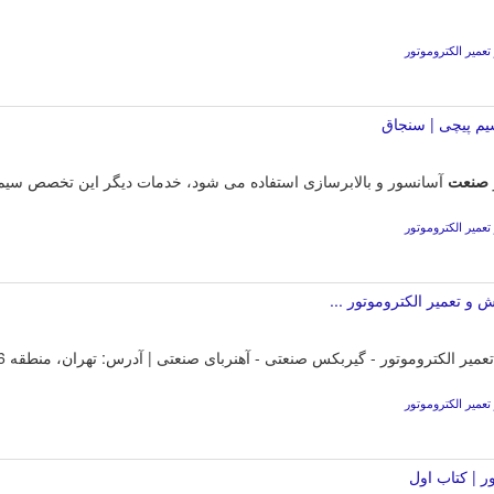
عمیر الکتروموتور
یم پیچی | سنجاق
صنعت
آسانسور و بالابرسازی استفاده می شود، خدمات دیگر این تخصص سیم پی
عمیر الکتروموتور
 تعمیر الکتروموتور ...
کتروموتور - گیربکس صنعتی - آهنربای صنعتی | آدرس: تهران، منطقه 6، محله کشاورز، جهاد | تلفن: 0218891.
عمیر الکتروموتور
ر | کتاب اول