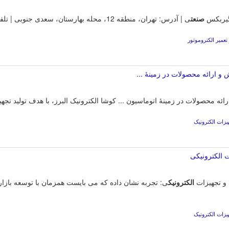
 گیربکس
صنعت
ی | آدرس: تهران، منطقه 12، محله بهارستان، سعدی جنوبی | تلفن: 0213311... | موقعیت روی نقشه.
عمیر الکتروموتور
و ارائه محصولات در زمینهٔ ...
ائه محصولات در زمینهٔ اتوماسیون ... کوشا الکترونیک البرز، با هدف تولید تجه
یزات الکترونیک
 الکترونیکی
الکترونیک
ی: تجربه نشان داده که می بایست همزمان با توسعه بازار
یزات الکترونیک