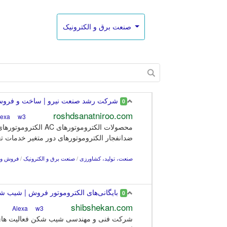
صنعت برق و الکترونیک
شرکت رشد صنعت نیرو | ساخت و فروش ا
0
roshdsanatniroo.com
w3
Alexa
ضدانفجار الکتروموتورهای دور متغیر خدمات تع
صنعت، تولید، کشاورزی
/
صنعت برق و الکترونیک
/
فروش و ت
بایگانی‌های الکتروموتور فروش | شیب 
0
shibshekan.com
w3
Alexa
شرکت فنی و مهندسی شیب شکن فعالیت های بس