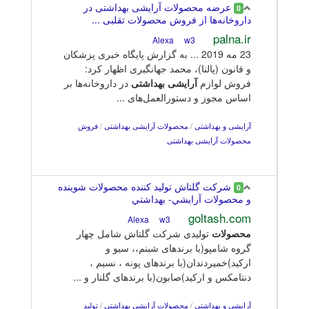
عرضه محصولات آرایشی بهداشتی در
0
داروخانه‌ها از فروش محصولات تقلبی ...
palna.ir
w3
Alexa
23 مه 2019 ... به گزارش پایگاه خبری پزشکان
و قانون (پالنا)، محمد جهانگیری اظهار کرد:
فروش لوازم
آرایشی
بهداشتی
در داروخانه‌ها بر
اساس مجوز و دستورالعمل‌های ...
آرایشی و بهداشتی
/
محصولات آرایشی بهداشتی
/
فروش
محصولات آرایشی بهداشتی
شركت گلتاش تولید کننده محصولات شوینده
0
و محصولات آرايشي- بهداشتي
goltash.com
w3
Alexa
محصولات
تولیدی شرکت‌ گلتاش شامل چهار
گروه شامپو(با برندهای شبنم،، سیو و
ارکید)خمیردندان(با برندهای پونه ، نسیم ،
دنتامکس و ارکید)صابون(با برندهای گلنار و ...
آرایشی و بهداشتی
/
محصولات آرایشی بهداشتی
/
تولید