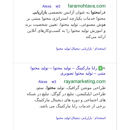
faramohtava.com
w3
Alexa
فرا
محتوا
به عنوان آژانس تخصصی
بازاریابی
محتوا خدمات یکپارچه استراتژی محتوا مبتنی بر
هوش مصنوعی، تولید محتوا، تعیین شخصیت برند
و اموزش تولید محتوا را به کسب‌وکارهای آنلاین
ارائه می‌کند
استخدام
/
بازاریابی دیجیتال/تولید محتوا
رایا مارکتینگ – تولید محتوا – تولید محتوا
0
متنی – تولید محتوا تصویری
rayamarketing.com
w3
Alexa
طراحی موشن گرافیک، تولید
محتوا
، سئو،
طراحی اپلیکیشن، تبلیغ در گوگل، تبلیغ در شبکه
های اجتماعی و دوره های دیجیتال مارکتینگ،
برخی از خدمات رایا مارکتینگ می باشد.
استخدام
/
بازاریابی دیجیتال/تولید محتوا