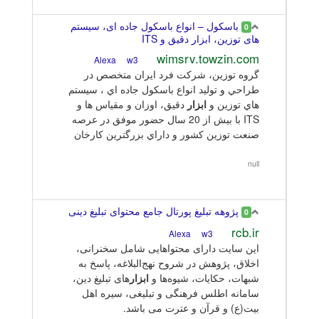
باسکول – انواع باسكول جاده ای، سیستم
0
های توزین، ابزار دقیق و ITS
wimsrv.towzin.com
w3
Alexa
گروه توزين، شرکت فرد ایران متخصص در
طراحي و توليد انواع باسكول جاده اي ، سيستم
هاي توزين و
ابزار
دقيق، اوزان و مقياس ها و
ITS با بيش از 20 سال حضور موفق در عرصه
صنعت توزين كشور و داراي بزرگترين كارخان
null
پژوهه تبلیغ پورتال جامع محتوای تبلیغ دینی
0
rcb.ir
w3
Alexa
این سایت دارای محتواهایی شامل سخنرانی،
اخلاق، پژوهش در شروح نهج‌البلاغه، پاسخ به
شبهات، حكايات، شيوه‌ها و
ابزار
های تبليغ دين،
سامانه اطلس فرهنگی و تبليغی، سيره اهل
بيت(ع) و قرآن و عترت می باشد.