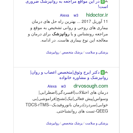
در این مواقع مراجعه به روانپزشک ضروری
0
است!
hidoctor.ir
w3
Alexa
11 آوريل 2017 ... بهترین راه حل های درمان
بیماری های روحی و روانی تشخیص به موقع و
مراجعه رونشناس و یا
روانپزشک
برای درمان و
معالجه این نوع بیماری هاست. در ادامه.
پزشکی و سلامت
/
پزشک متخصص
/
روانپزشک
دکتر ایرج وثوق|متخصص اعصاب و روان|
0
روانپزشک و مشاوره خانواده
drvosough.com
w3
Alexa
درمان های اختلالات|افسردگی|اضطرابی|
وسواس|پیش فعالی|تیک|تشنج|فراموشی|بی
خوابی|سردرد|درمان بانوروفیدبک-TDCS-rTMS-
QEEG-تست های روانشناختی.
پزشکی و سلامت
/
پزشک متخصص
/
روانپزشک