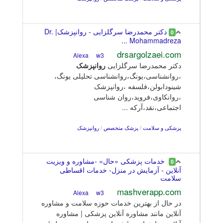
دکتر محمدرضا سرگلزایی - روانپزشک| Dr.
0
Mohammadreza ...
drsargolzaei.com
w3
Alexa
دکتر محمدرضا سرگلزایی
روانپزشک
،روانشناسی،یونگ،روانشناسی تحلیلی یونگ،
شینودابولن،فلسفه ،روانپزشک
،روانکاوی،فروید،روان شناسی
اجتماعی،نقد،آرکه ...
پزشکی و سلامت
/
پزشک متخصص
/
روانپزشک
خدمات پزشکی «حال» -مشاوره و ویزیت
0
آنلاین - آزمایش در منزل- خدمات اقساطی
سلامت
mashverapp.com
w3
Alexa
در حال از بهترین خدمات حوزه سلامت و مشاوره
آنلاین مانند مشاوره آنلاین پزشکی | مشاوره