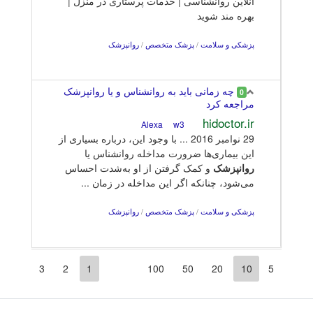
آنلاین روانشناسی | خدمات پرستاری در منزل |
بهره مند شوید
پزشکی و سلامت
/
پزشک متخصص
/
روانپزشک
چه زمانی باید به روانشناس و یا روانپزشک
0
مراجعه کرد
hidoctor.ir
w3
Alexa
29 نوامبر 2016 ... با وجود این، درباره بسیاری از
این بیماری‌ها ضرورت مداخله روانشناس یا
روانپزشک
و کمک گرفتن از او به‌شدت احساس
می‌شود، چنانکه اگر این مداخله در زمان ...
پزشکی و سلامت
/
پزشک متخصص
/
روانپزشک
3
2
1
100
50
20
10
5