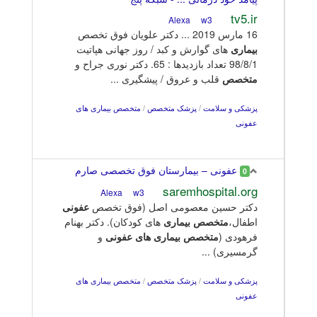
tv5.ir
w3
Alexa
16 مارس 2019 ... دکتر علویان فوق تخصص
بیماری
های گوارش و کبد / روز جهانی هپاتیت
98/8/1 تعداد بازدیدها : 65. دکتر نوری جراح و
متخصص
قلب و عروق / پیشگیری ...
پزشکی و سلامت
/
پزشک متخصص
/
متخصص بیماری های
عفونی
عفونی – بیمارستان فوق تخصصی صارم
0
saremhospital.org
w3
Alexa
دکتر حسین معصومی اصل (فوق تخصص
عفونی
اطفال،
متخصص
بیماری
های کودکان). دکتر بهنام
فرهودی (
متخصص بیماری های عفونی
و
گرمسیری) ...
پزشکی و سلامت
/
پزشک متخصص
/
متخصص بیماری های
عفونی