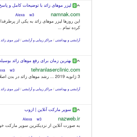
لیزر موهای زائد با توضیحات کامل و پاسخ 
0
namnak.com
w3
Alexa
این روزها لیزر موهای زائد به یکی از پرطرف
کرده تمام ...
آرایشی و بهداشتی
/
مراکز زیبایی و آرایشی
/
لیزر موی زائد
بهترین زمان برای رفع موهای زائد بوسیله ی
0
tehranlaserclinic.com
w3
Alexa
3 ژانويه 2019 ... رشد موهای زائد در بدن اصلا خوشایند نیست. اگر به تازگی قصد دارید با استفاده از روش لیزر درمانی موهای زائد بدنتان را از بین ببرید، بهتر است به ...
آرایشی و بهداشتی
/
مراکز زیبایی و آرایشی
/
لیزر موی زائد
سوپر مارکت آنلاین | ازوب
0
nazweb.ir
w3
Alexa
به صورت آنلاین از نزدیکترین سوپر مارکت خود