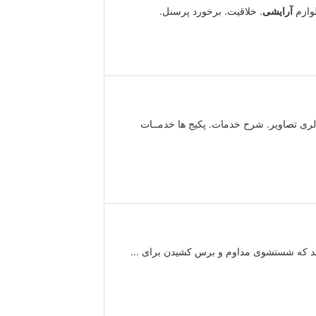
آرایشی
. خلاقیت. برخورد پرسنل.
انه ژانیا. نمایش سایت. تخفیف. نمایش موبایل. XX. شبکه های اجتماعی. قسط. نمایش تلفن. XX 021665933. گالری تصاویر. شرح خدمات. پکیج ها خدمــات