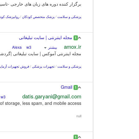
برگزار کننده دوره های زبان های خارجی -تاسیس 1378، تافل، آیلتس، مکالمه آنلاین، دوره های فیلم، سیستم آمو
پزشکی و سلامت
/
پزشک متخصص کودکان
/
روانپزشک کود
مجله اینترنتی | سایت تبلیغاتی
1
amox.ir
بیشتر
Alexa
w3
مجله اینترنتی آموکس | سایت تبلیغاتی |گرد
پزشکی و سلامت
/
تجهیزات پزشکی
/
فروش تجهیزات آزمای
Gmail
1
datis.garyani@gmail.com
w3
Alexa
GB of storage, less spam, and mobile access.
null
1