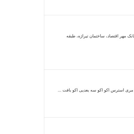
انشاه 22بهمن، سی متری دوم، طبقه فوقانی بانک مهر اقتصاد، ساختمان تیراژه، طبقه
مری استرس اکو اکو سه بعدیی اکو بافت ...