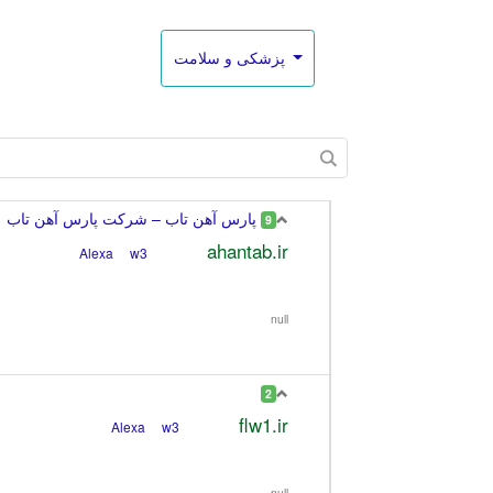
پزشکی و سلامت
پارس آهن تاب – شرکت پارس آهن تاب
9
ahantab.ir
w3
Alexa
null
2
flw1.ir
w3
Alexa
null