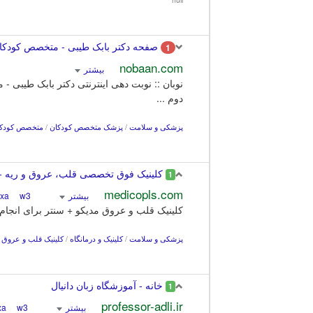
صفحه دکتر بابک طیبی - متخصص کودکان و
1
nobaan.com
بیشتر
دوم ...
پزشکی و سلامت
/
پزشک متخصص کودکان
/
متخصص کودکا
کلینیک فوق تخصصی قلب، عروق و ریه - م
1
medicopls.com
بیشتر
Alexa
w3
کلینیک قلب و عروق مدیکو + سنتر برای انجام
پزشکی و سلامت
/
کلینیک و درمانگاه
/
کلینیک قلب و عروق
خانه - آموزشگاه زبان دانیال
1
professor-adli.ir
بیشتر
Alexa
w3