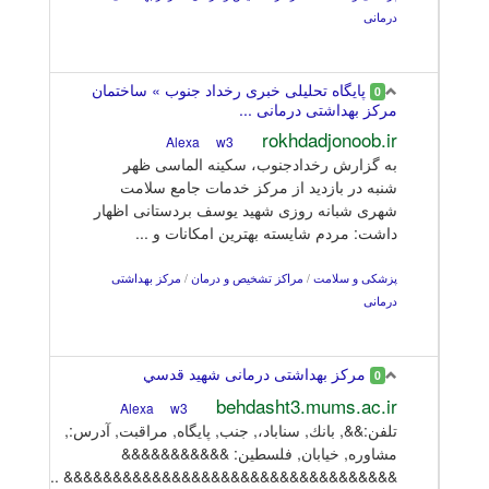
درمانی
پایگاه تحلیلی خبری رخداد جنوب » ساختمان
0
مرکز بهداشتی درمانی ...
rokhdadjonoob.ir
w3
Alexa
به گزارش رخدادجنوب، سکینه الماسی ظهر
شنبه در بازدید از مرکز خدمات جامع سلامت
شهری شبانه روزی شهید یوسف بردستانی اظهار
داشت: مردم شایسته بهترین امکانات و ...
پزشکی و سلامت
/
مراکز تشخیص و درمان
/
مرکز بهداشتی
درمانی
مركز بهداشتی درمانی شهيد قدسي
0
behdasht3.mums.ac.ir
w3
Alexa
تلفن:&&, بانك, سناباد،, جنب, پایگاه, مراقبت, آدرس:,
مشاوره, خیابان, فلسطين: &&&&&&&&&&&
&&&&&&&&&&&&&&&&&&&&&&&&&&&&&&&&&& ...