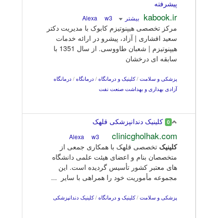
پیشرفته
kabook.ir
بیشتر
Alexa
w3
مرکز تخصصی هیپنوتیزم کابوک با مدیریت دکتر
سعید افشاری | آزاد، پیشرو در ارائه خدمات
هیپنوتیزم | شعبان طاووسی. از سال 1351 با
سابقه ای درخشان
پزشکی و سلامت
/
کلینیک و درمانگاه
/
درمانگاه
/
درمانگاه
آزادی بهداری و بهداشت صنعت نفت
کلینیک دندانپزشکی قلهک
0
clinicgholhak.com
w3
Alexa
کلینیک
تخصصی قلهک با همکاری جمعی از
متخصصان بنام و اعضای هیئت علمی دانشگاه
های معتبر کشور تأسیس گردیده است. این
مجموعه مأموریت خود را همراهی با سایر ...
پزشکی و سلامت
/
کلینیک و درمانگاه
/
کلینیک دندانپزشکی